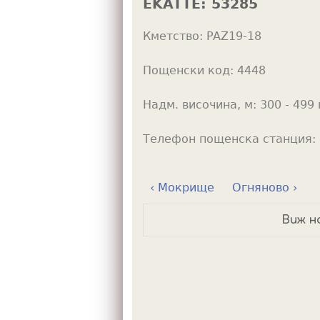
EKATTE:
53285
h
Кметство:
PAZ19-18
e
r
Пощенски код:
4448
e
Надм. височина, м:
300 - 499 
Телефон пощенска станция:
‹ Мокрище
Огняново ›
Виж н