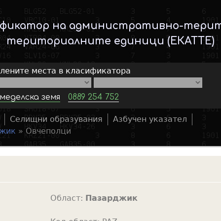
Skip
to
ификатор на административно-тери
main
териториалните единици (ЕКАТТЕ)
content
елените места в класификатора
меделска земя
0889 254 752
Селищни образувания
Азбучен указател
S
жик
»
Овчеполци
e
a
r
c
h
Област:
Пазарджик
f