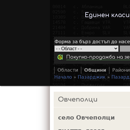
Единен клас
Форма за бърз достъп до нас
Покупко-продажба на зе
Области
Общини
Райони
Начало
»
Пазарджик
»
Пазард
Y
o
Овчеполци
u
a
село Овчеполци
r
e