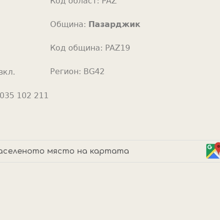
Код област:
PAZ
o
r
Община:
Пазарджик
Код община:
PAZ19
Регион:
BG42
вкл.
035 102 211
аселеното място на картата