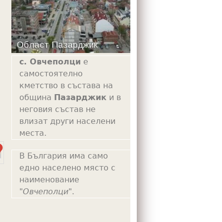
m
с. Овчеполци
е
самостоятелно
кметство в състава на
община
Пазарджик
и в
неговия състав не
влизат други населени
места.
В България има само
едно населено място с
наименование
"
Овчеполци
".