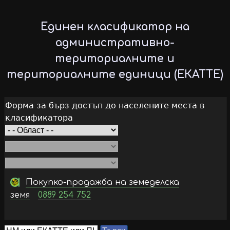
Skip
to
Единен класификатор на
main
административно-
content
териториалните и
териториалните единици (ЕКАТТЕ)
Форма за бърз достъп до населените места в
класификатора
Покупко-продажба на земеделска
земя
0889 254 752