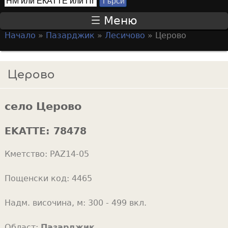
Т
S
ъ
Меню
р
e
Начало
»
Пазарджик
»
Лесичово
»
Церово
с
a
Y
и
r
o
Церово
c
u
h
a
f
село Церово
r
o
e
EKATTE:
78478
r
h
m
Кметство:
PAZ14-05
e
r
Пощенски код:
4465
e
Надм. височина, м:
300 - 499 вкл.
Област:
Пазарджик