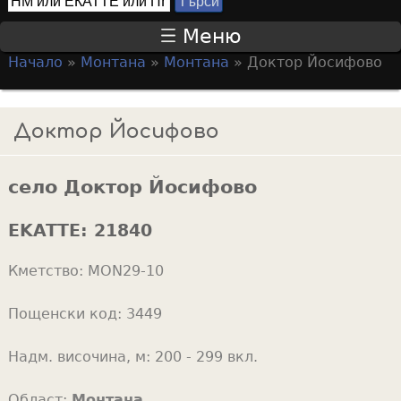
Т
S
ъ
Меню
р
e
Начало
»
Монтана
»
Монтана
»
Доктор Йосифово
с
a
Y
и
r
o
Доктор Йосифово
c
u
h
a
f
село Доктор Йосифово
r
o
e
EKATTE:
21840
r
h
m
Кметство:
MON29-10
e
r
Пощенски код:
3449
e
Надм. височина, м:
200 - 299 вкл.
Област:
Монтана