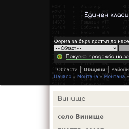
Единен клас
Форма за бърз достъп до нас
Покупко-продажба на зе
Области
Общини
Райони
Начало
»
Монтана
»
Монтана
Y
o
Винище
u
a
село Винище
r
e