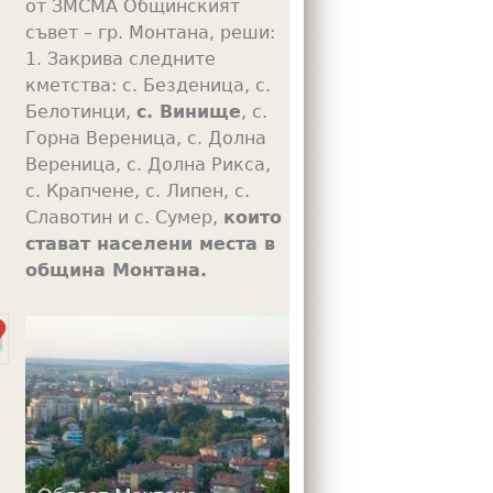
от ЗМСМА Общинският
съвет – гр. Монтана, реши:
1. Закрива следните
m
кметства: с. Безденица, с.
Белотинци,
с. Винище
, с.
Горна Вереница, с. Долна
Вереница, с. Долна Рикса,
с. Крапчене, с. Липен, с.
Славотин и с. Сумер,
които
стават населени места в
община Монтана.