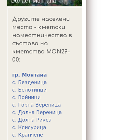
Другите населени
места - кметски
наместничества в
състава на
кметство MON29-
00:
гр. Монтана
с. Безденица
с. Белотинци
с. Войници
с. Горна Вереница
с. Долна Вереница
с. Долна Рикса
с. Клисурица
с. Крапчене