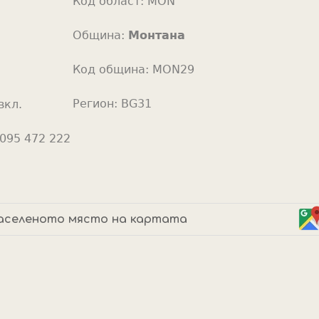
Код област:
MON
o
r
Община:
Монтана
Код община:
MON29
Регион:
BG31
вкл.
095 472 222
аселеното място на картата