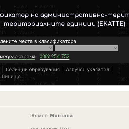
Skip
to
ификатор на административно-тери
main
териториалните единици (ЕКАТТЕ)
content
елените места в класификатора
меделска земя
0889 254 752
Селищни образувания
Азбучен указател
S
»
Винище
e
a
r
c
h
Област:
Монтана
f