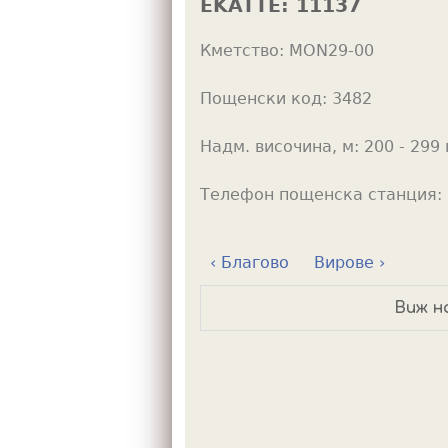
EKATTE:
11137
h
Кметство:
MON29-00
e
r
Пощенски код:
3482
e
Надм. височина, м:
200 - 299 
Телефон пощенска станция:
‹ Благово
Вирове ›
Виж н