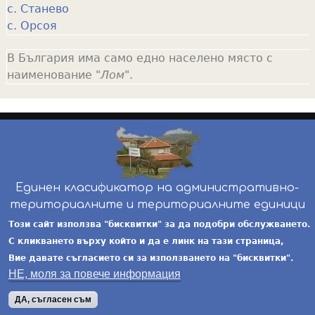
с. Станево
с. Орсоя
В България има само едно населено място с
наименование "
Лом
".
Единен класификатор на административно-
териториалните и териториалните единици
инж. Бойчо Добрев
-
ekatte.com
-
условия за
Този сайт използва "бисквитки" за да подобри обслужването.
ползване
С кликването върху който и да е линк на тази страница,
Вие давате съгласието си за използването на "бисквитки".
НЕ, моля за повече информация
ДА, съгласен съм