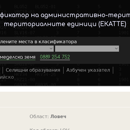
Skip
to
ификатор на административно-тери
main
териториалните единици (ЕКАТТЕ)
content
елените места в класификатора
меделска земя
0889 254 752
Селищни образувания
Азбучен указател
S
ийско
e
a
r
c
h
Област:
Ловеч
f