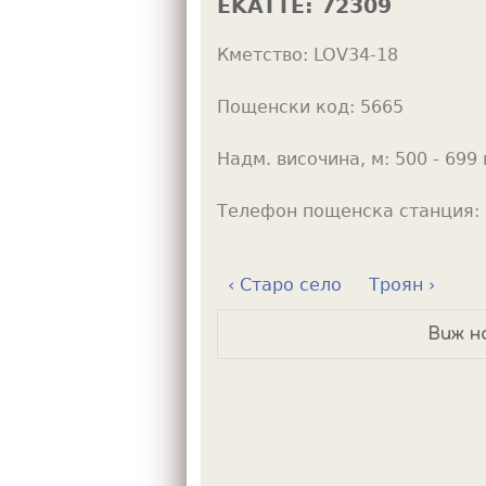
EKATTE:
72309
h
Кметство:
LOV34-18
e
r
Пощенски код:
5665
e
Надм. височина, м:
500 - 699 
Телефон пощенска станция:
‹ Старо село
Троян ›
Виж н