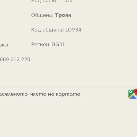
Код област:
LOV
o
r
Община:
Троян
Код община:
LOV34
Регион:
BG31
вкл.
069 612 220
аселеното място на картата