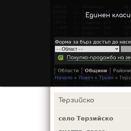
Единен клас
Форма за бърз достъп до нас
Покупко-продажба на зе
Области
Общини
Райони
Начало
»
Ловеч
»
Троян
»
Терз
Y
o
Терзийско
u
a
село Терзийско
r
e