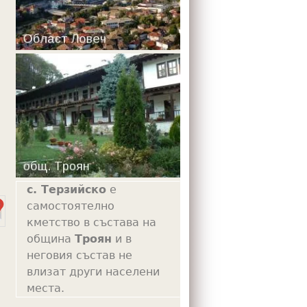
m
с. Терзийско
е
самостоятелно
кметство в състава на
община
Троян
и в
неговия състав не
влизат други населени
места.