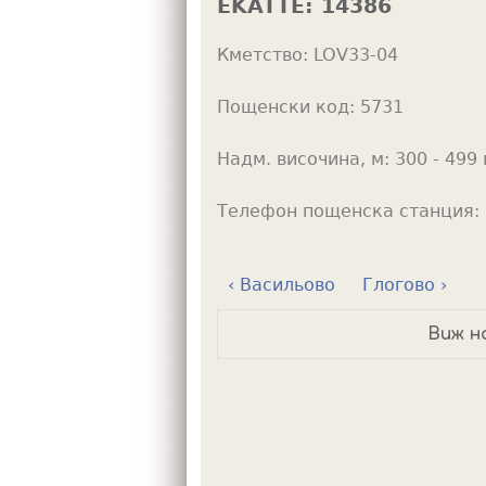
EKATTE:
14386
h
Кметство:
LOV33-04
e
r
Пощенски код:
5731
e
Надм. височина, м:
300 - 499 
Телефон пощенска станция:
‹ Васильово
Глогово ›
Виж н