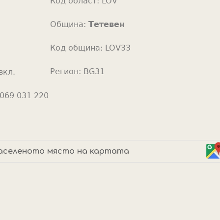
Код област:
LOV
o
r
Община:
Тетевен
Код община:
LOV33
Регион:
BG31
вкл.
069 031 220
аселеното място на картата