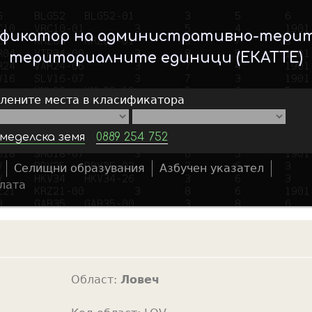
Skip
to
ификатор на административно-тери
main
териториалните единици (ЕКАТТЕ)
content
елените места в класификатора
меделска земя
0889 254 752
Селищни образувания
Азбучен указател
S
лата
e
a
r
c
h
Област:
Ловеч
f