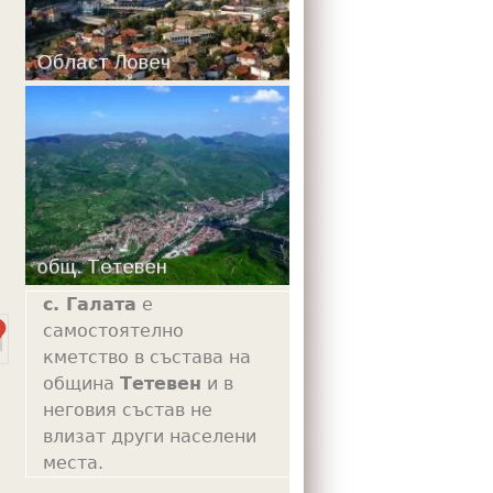
m
с. Галата
е
самостоятелно
кметство в състава на
община
Тетевен
и в
неговия състав не
влизат други населени
места.