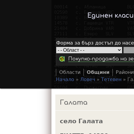
Единен клас
Форма за бърз достъп до нас
Покупко-продажба на зе
Области
Общини
Райони
Начало
»
Ловеч
»
Тетевен
»
Га
Y
o
Галата
u
a
село Галата
r
e