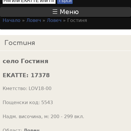
Т
S
ъ
Меню
р
e
Начало
»
Ловеч
»
Ловеч
»
Гостиня
с
a
Y
и
r
o
Гостиня
c
u
h
a
f
село Гостиня
r
o
e
EKATTE:
17378
r
h
m
Кметство:
LOV18-00
e
r
Пощенски код:
5543
e
Надм. височина, м:
200 - 299 вкл.
Област:
Ловеч