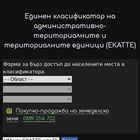
Skip
to
Единен класификатор на
main
административно-
content
териториалните и
териториалните единици (ЕКАТТЕ)
Форма за бърз достъп до населените места в
класификатора
Покупко-продажба на земеделска
земя
0889 254 752