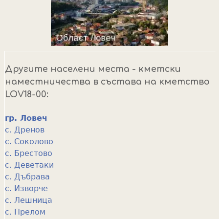
Другите населени места - кметски
наместничества в състава на кметство
LOV18-00:
гр. Ловеч
с. Дренов
с. Соколово
с. Брестово
с. Деветаки
с. Дъбрава
с. Изворче
с. Лешница
с. Прелом