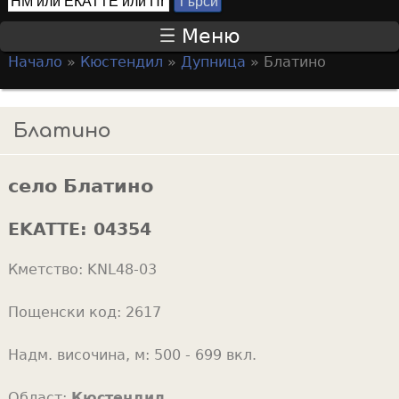
Т
S
ъ
Меню
р
e
Начало
»
Кюстендил
»
Дупница
»
Блатино
с
a
Y
и
r
o
Блатино
c
u
h
a
f
село Блатино
r
o
e
EKATTE:
04354
r
h
m
Кметство:
KNL48-03
e
r
Пощенски код:
2617
e
Надм. височина, м:
500 - 699 вкл.
Област:
Кюстендил