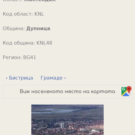
Код област:
KNL
Община:
Дупница
Код община:
KNL48
Регион:
BG41
‹ Бистрица
Грамаде ›
Виж населеното място на картата