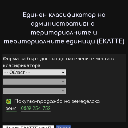
Skip
to
Единен класификатор на
main
административно-
content
териториалните и
териториалните единици (ЕКАТТЕ)
Форма за бърз достъп до населените места в
класификатора
Покупко-продажба на земеделска
земя
0889 254 752