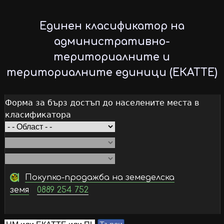
Skip
to
Единен класификатор на
main
административно-
content
териториалните и
териториалните единици (ЕКАТТЕ)
Форма за бърз достъп до населените места в
класификатора
Покупко-продажба на земеделска
земя
0889 254 752