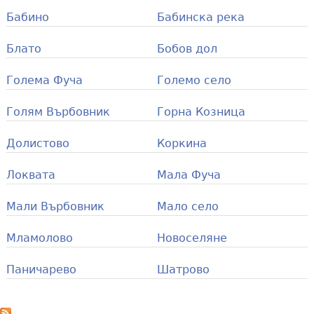
Бабино
Бабинска река
Блато
Бобов дол
Голема Фуча
Големо село
Голям Върбовник
Горна Козница
Долистово
Коркина
Локвата
Мала Фуча
Мали Върбовник
Мало село
Мламолово
Новоселяне
Паничарево
Шатрово