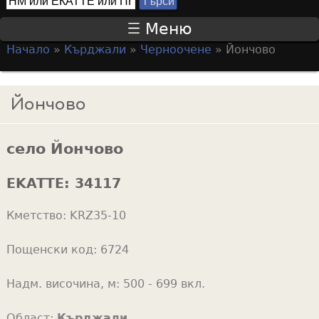
Т
S
ъ
Меню
р
e
Начало
»
Кърджали
»
Черноочене
»
Йончово
с
a
Y
и
r
o
Йончово
c
u
h
a
f
село Йончово
r
o
e
EKATTE:
34117
r
h
m
Кметство:
KRZ35-10
e
r
Пощенски код:
6724
e
Надм. височина, м:
500 - 699 вкл.
Област:
Кърджали