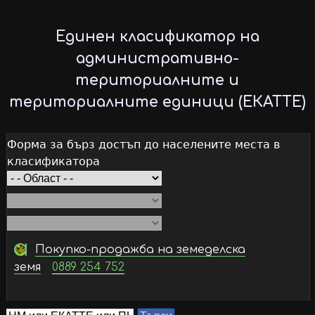
Skip
to
Единен класификатор на
main
административно-
content
териториалните и
териториалните единици (ЕКАТТЕ)
Форма за бърз достъп до населените места в
класификатора
Покупко-продажба на земеделска
земя
0889 254 752