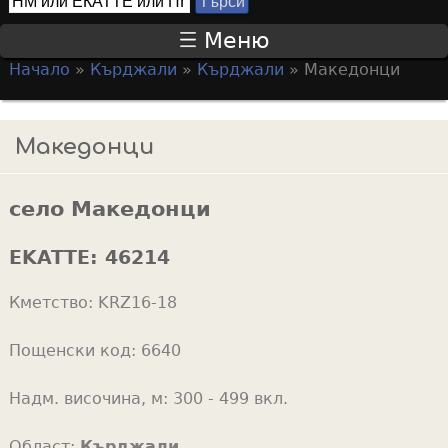
Т
S
ъ
Меню
р
e
Начало
»
Кърджали
»
Кърджали
»
Македонци
с
a
Y
и
r
o
Македонци
c
u
h
a
f
село Македонци
r
o
e
EKATTE:
46214
r
h
m
Кметство:
KRZ16-18
e
r
Пощенски код:
6640
e
Надм. височина, м:
300 - 499 вкл.
Област:
Кърджали