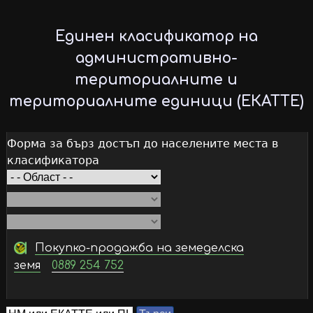
Skip
to
Единен класификатор на
main
административно-
content
териториалните и
териториалните единици (ЕКАТТЕ)
Форма за бърз достъп до населените места в
класификатора
Покупко-продажба на земеделска
земя
0889 254 752