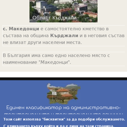
с. Македонци
е самостоятелно кметство в
състава на община
Кърджали
и в неговия състав
не влизат други населени места.
В България има само едно населено място с
наименование "
Македонци
".
Единен класификатор на административно-
териториалните и териториалните единици
Този сайт използва "бисквитки" за да подобри обслужването.
инж. Бойчо Добрев
-
ekatte.com
-
условия за
С кликването върху който и да е линк на тази страница,