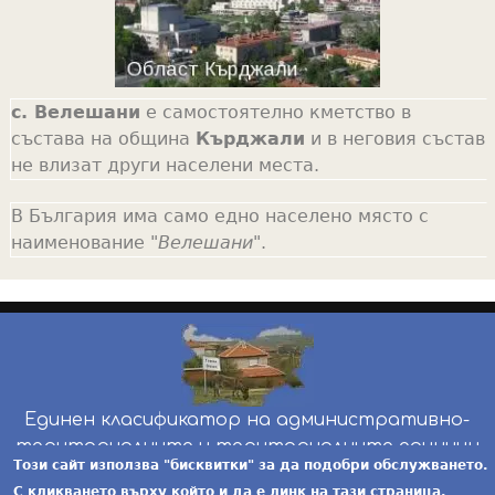
с. Велешани
е самостоятелно кметство в
състава на община
Кърджали
и в неговия състав
не влизат други населени места.
В България има само едно населено място с
наименование "
Велешани
".
Единен класификатор на административно-
териториалните и териториалните единици
Този сайт използва "бисквитки" за да подобри обслужването.
инж. Бойчо Добрев
-
ekatte.com
-
условия за
С кликването върху който и да е линк на тази страница,