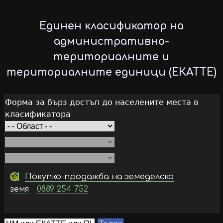
Skip
to
Единен класификатор на
main
административно-
content
териториалните и
териториалните единици (ЕКАТТЕ)
Форма за бърз достъп до населените места в
класификатора
Покупко-продажба на земеделска
земя
0889 254 752