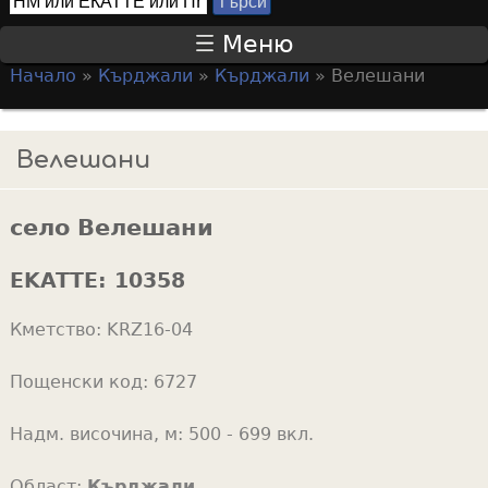
Т
S
ъ
Меню
р
e
Начало
»
Кърджали
»
Кърджали
»
Велешани
с
a
Y
и
r
o
Велешани
c
u
h
a
f
село Велешани
r
o
e
EKATTE:
10358
r
h
m
Кметство:
KRZ16-04
e
r
Пощенски код:
6727
e
Надм. височина, м:
500 - 699 вкл.
Област:
Кърджали