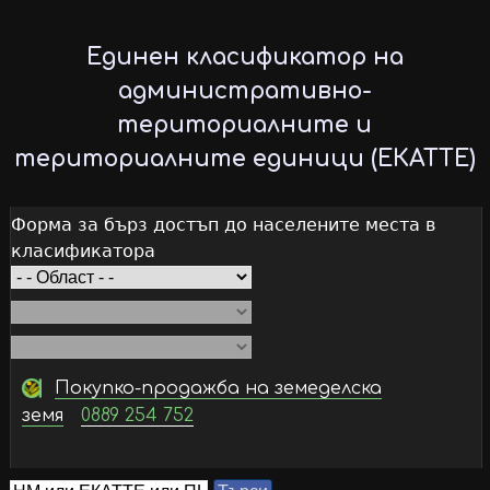
Skip
to
Единен класификатор на
main
административно-
content
териториалните и
териториалните единици (ЕКАТТЕ)
Форма за бърз достъп до населените места в
класификатора
Покупко-продажба на земеделска
земя
0889 254 752