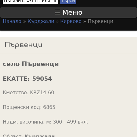
Т
S
ъ
Меню
р
e
Начало
»
Кърджали
»
Кирково
»
Първенци
с
a
Y
и
r
o
Първенци
c
u
h
a
f
село Първенци
r
o
e
EKATTE:
59054
r
h
m
Кметство:
KRZ14-60
e
r
Пощенски код:
6865
e
Надм. височина, м:
300 - 499 вкл.
Област:
Кърджали