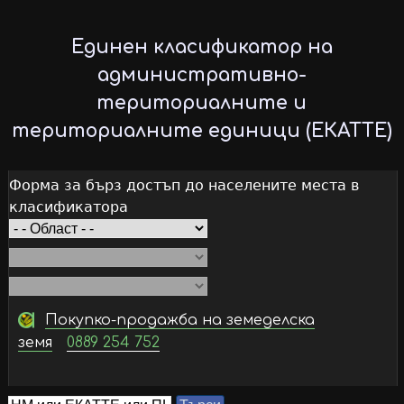
Skip
to
Единен класификатор на
main
административно-
content
териториалните и
териториалните единици (ЕКАТТЕ)
Форма за бърз достъп до населените места в
класификатора
Покупко-продажба на земеделска
земя
0889 254 752