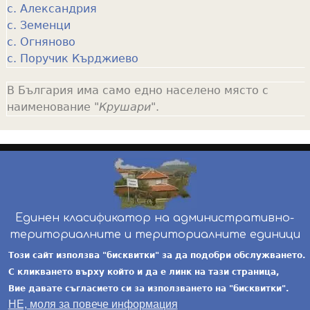
с. Александрия
с. Земенци
с. Огняново
с. Поручик Кърджиево
В България има само едно населено място с
наименование "
Крушари
".
Единен класификатор на административно-
териториалните и териториалните единици
инж. Бойчо Добрев
-
ekatte.com
-
условия за
Този сайт използва "бисквитки" за да подобри обслужването.
ползване
С кликването върху който и да е линк на тази страница,
Вие давате съгласието си за използването на "бисквитки".
НЕ, моля за повече информация