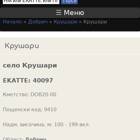
Т
S
ъ
Меню
р
e
Начало
»
Добрич
»
Крушари
»
Крушари
с
a
Y
и
r
o
Крушари
c
u
h
a
f
село Крушари
r
o
e
EKATTE:
40097
r
h
m
Кметство:
DOB20-00
e
r
Пощенски код:
9410
e
Надм. височина, м:
100 - 199 вкл.
Област:
Добрич