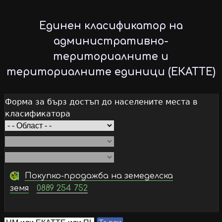
Skip
to
Единен класификатор на
main
административно-
content
териториалните и
териториалните единици (ЕКАТТЕ)
Форма за бърз достъп до населените места в
класификатора
Покупко-продажба на земеделска
земя
0889 254 752