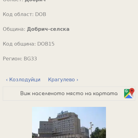
Код област:
DOB
Община:
Добрич-селска
Код община:
DOB15
Регион:
BG33
‹ Козлодуйци
Крагулево ›
Виж населеното място на картата