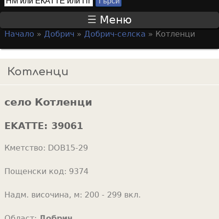
Т
S
ъ
Меню
р
e
Начало
»
Добрич
»
Добрич-селска
»
Котленци
с
a
Y
и
r
o
Котленци
c
u
h
a
f
село Котленци
r
o
e
EKATTE:
39061
r
h
m
Кметство:
DOB15-29
e
r
Пощенски код:
9374
e
Надм. височина, м:
200 - 299 вкл.
Област:
Добрич