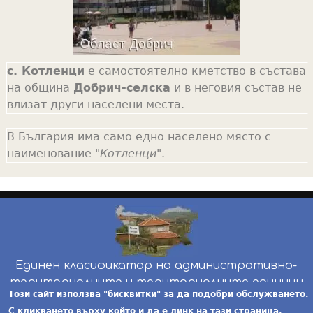
с. Котленци
е самостоятелно кметство в състава
на община
Добрич-селска
и в неговия състав не
влизат други населени места.
В България има само едно населено място с
наименование "
Котленци
".
Единен класификатор на административно-
териториалните и териториалните единици
Този сайт използва "бисквитки" за да подобри обслужването.
инж. Бойчо Добрев
-
ekatte.com
-
условия за
С кликването върху който и да е линк на тази страница,