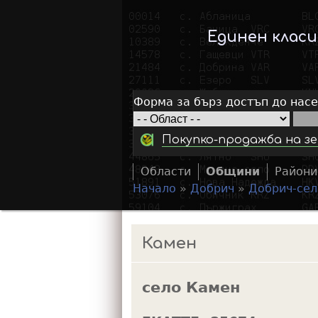
Единен клас
Форма за бърз достъп до нас
Покупко-продажба на зе
Области
Общини
Райони
Начало
»
Добрич
»
Добрич-сел
Y
o
Камен
u
a
село Камен
r
e