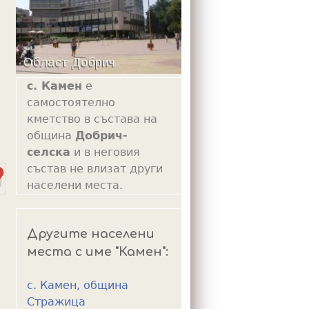
m
с. Камен
е
самостоятелно
кметство в състава на
община
Добрич-
селска
и в неговия
състав не влизат други
населени места.
Другите населени
места с име "Камен":
с. Камен, община
Стражица