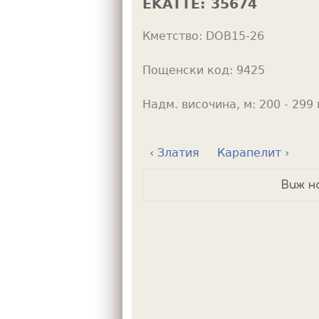
EKATTE:
35674
h
Кметство:
DOB15-26
e
r
Пощенски код:
9425
e
Надм. височина, м:
200 - 299 
‹ Златия
Карапелит ›
Виж н