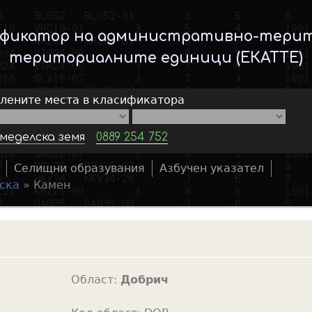
Skip
to
ификатор на административно-тери
main
териториалните единици (ЕКАТТЕ)
content
елените места в класификатора
меделска земя
0889 254 752
Селищни образувания
Азбучен указател
S
ска
»
Камен
e
a
r
c
h
Област:
Добрич
f