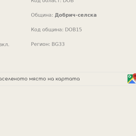
Код област:
DOB
o
r
Община:
Добрич-селска
Код община:
DOB15
Регион:
BG33
вкл.
аселеното място на картата