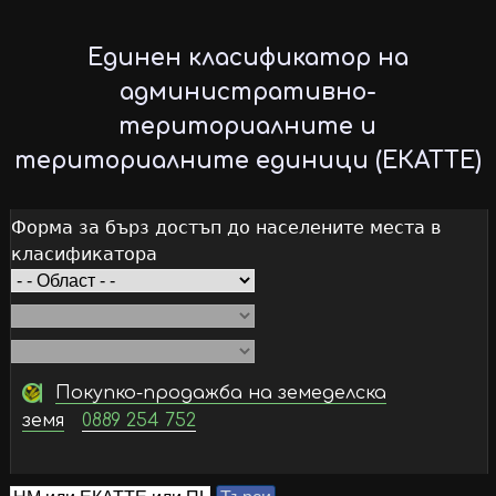
Skip
to
Единен класификатор на
main
административно-
content
териториалните и
териториалните единици (ЕКАТТЕ)
Форма за бърз достъп до населените места в
класификатора
Покупко-продажба на земеделска
земя
0889 254 752