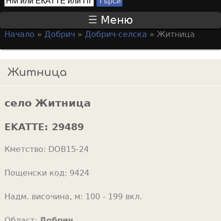
Т
S
ъ
Меню
р
e
Начало
»
Добрич
»
Добрич-селска
»
Житница
с
a
Y
и
r
o
Житница
c
u
h
a
f
село Житница
r
o
e
EKATTE:
29489
r
h
m
Кметство:
DOB15-24
e
r
Пощенски код:
9424
e
Надм. височина, м:
100 - 199 вкл.
Област:
Добрич