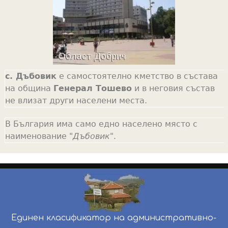
с. Дъбовик
е самостоятелно кметство в състава
на община
Генерал Тошево
и в неговия състав
не влизат други населени места.
В България има само едно населено място с
наименование "
Дъбовик
".
Единен класификатор на административно-