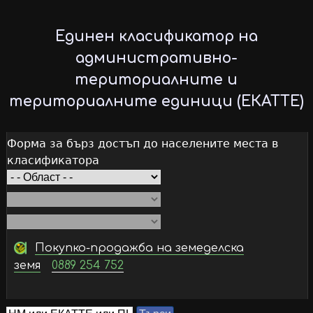
Skip
to
Единен класификатор на
main
административно-
content
териториалните и
териториалните единици (ЕКАТТЕ)
Форма за бърз достъп до населените места в
класификатора
Покупко-продажба на земеделска
земя
0889 254 752