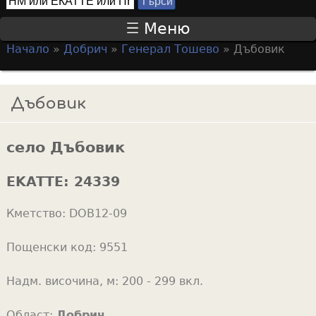
Т
S
ъ
Меню
р
e
Начало
»
Добрич
»
Генерал Тошево
»
Дъбовик
с
a
Y
и
r
o
Дъбовик
c
u
h
a
f
село Дъбовик
r
o
e
EKATTE:
24339
r
h
m
Кметство:
DOB12-09
e
r
Пощенски код:
9551
e
Надм. височина, м:
200 - 299 вкл.
Област:
Добрич