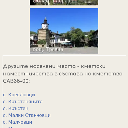
Другите населени места - кметски
наместничества в състава на кметство
GAB35-00:
с. Креслювци
с. Кръстеняците
с. Кръстец
с. Малки Станчовци
с. Малчовци