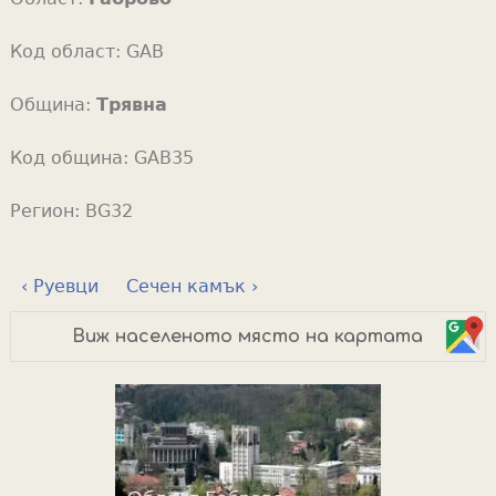
Код област:
GAB
Община:
Трявна
Код община:
GAB35
Регион:
BG32
‹ Руевци
Сечен камък ›
Виж населеното място на картата