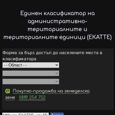
Skip
to
Единен класификатор на
main
административно-
content
териториалните и
териториалните единици (ЕКАТТЕ)
Форма за бърз достъп до населените места в
класификатора
Покупко-продажба на земеделска
земя
0889 254 752