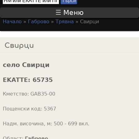
Т
S
ъ
Меню
р
e
Начало
»
Габрово
»
Трявна
»
Свирци
с
a
Y
и
r
o
Свирци
c
u
h
a
f
село Свирци
r
o
e
EKATTE:
65735
r
h
m
Кметство:
GAB35-00
e
r
Пощенски код:
5367
e
Надм. височина, м:
500 - 699 вкл.
Област:
Габрово