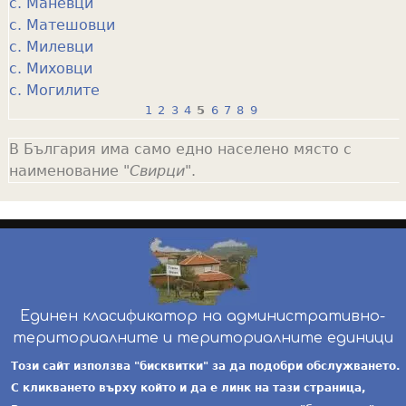
с. Маневци
с. Матешовци
с. Милевци
с. Миховци
с. Могилите
1
2
3
4
5
6
7
8
9
P
В България има само едно населено място с
a
наименование "
Свирци
".
g
e
s
Единен класификатор на административно-
териториалните и териториалните единици
инж. Бойчо Добрев
-
ekatte.com
-
условия за
Този сайт използва "бисквитки" за да подобри обслужването.
ползване
С кликването върху който и да е линк на тази страница,