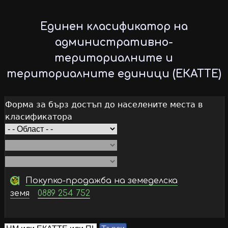
Skip
to
Единен класификатор на
main
административно-
content
териториалните и
териториалните единици (ЕКАТТЕ)
Форма за бърз достъп до населените места в
класификатора
Покупко-продажба на земеделска
земя
0889 254 752