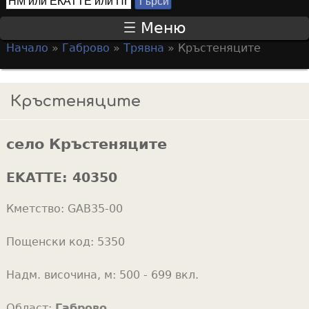
Т
S
ъ
Меню
р
e
Начало
»
Габрово
»
Трявна
»
Кръстеняците
с
a
Y
и
r
o
Кръстеняците
c
u
h
a
f
село Кръстеняците
r
o
e
EKATTE:
40350
r
h
m
Кметство:
GAB35-00
e
r
Пощенски код:
5350
e
Надм. височина, м:
500 - 699 вкл.
Област:
Габрово