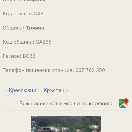
Код област:
GAB
Община:
Трявна
Код община:
GAB35
Регион:
BG32
Телефон пощенска станция:
067 762 350
‹ Креслювци
Кръстец ›
Виж населеното място на картата