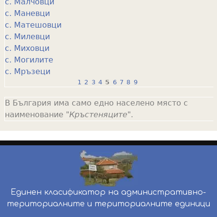
с. Малчовци
с. Маневци
с. Матешовци
с. Милевци
с. Миховци
с. Могилите
с. Мръзеци
1
2
3
4
5
6
7
8
9
P
В България има само едно населено място с
a
наименование "
Кръстеняците
".
g
e
s
Единен класификатор на административно-
териториалните и териториалните единици
инж. Бойчо Добрев
-
ekatte.com
-
условия за