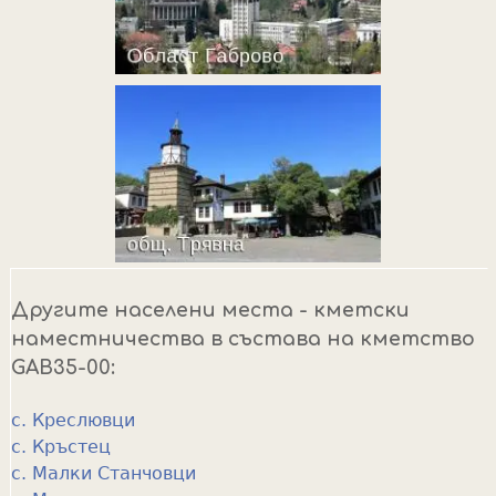
Другите населени места - кметски
наместничества в състава на кметство
GAB35-00:
с. Креслювци
с. Кръстец
с. Малки Станчовци