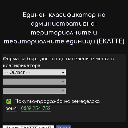
Skip
to
Единен класификатор на
main
административно-
content
териториалните и
териториалните единици (ЕКАТТЕ)
Форма за бърз достъп до населените места в
класификатора
Покупко-продажба на земеделска
земя
0889 254 752