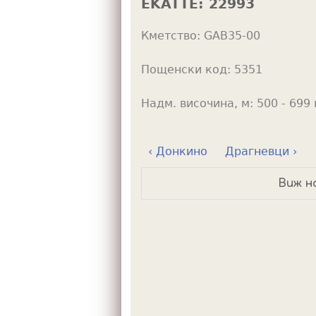
EKATTE:
22993
h
Кметство:
GAB35-00
e
r
Пощенски код:
5351
e
Надм. височина, м:
500 - 699 
‹ Донкино
Драгневци ›
Виж н