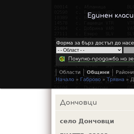
Единен клас
Форма за бърз достъп до нас
Покупко-продажба на зе
Области
Общини
Райони
Начало
»
Габрово
»
Трявна
»
Д
Y
o
Дончовци
u
a
село Дончовци
r
e