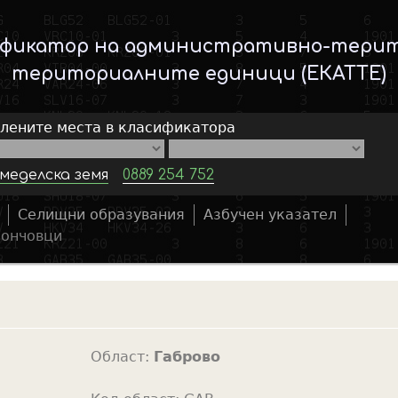
Skip
to
ификатор на административно-тери
main
териториалните единици (ЕКАТТЕ)
content
елените места в класификатора
меделска земя
0889 254 752
Селищни образувания
Азбучен указател
S
ончовци
e
a
r
c
h
Област:
Габрово
f