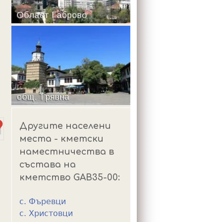
m
Другите населени
места - кметски
наместничества в
състава на
кметство GAB35-00:
с. Фъревци
с. Христовци