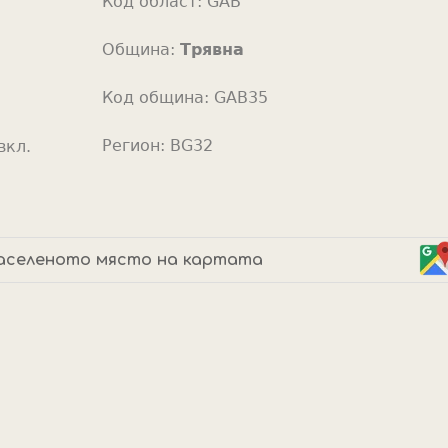
Код област:
GAB
o
r
Община:
Трявна
Код община:
GAB35
Регион:
BG32
вкл.
аселеното място на картата