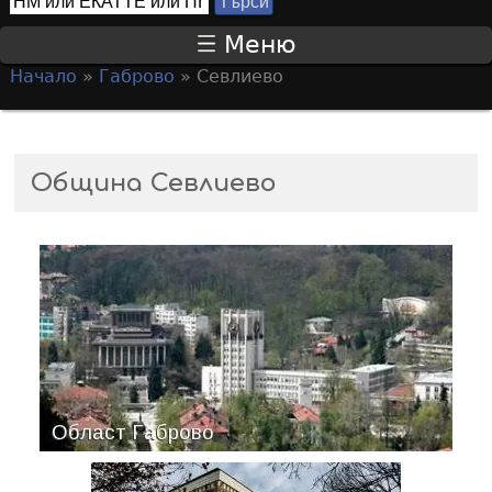
Т
S
ъ
Меню
р
e
Начало
»
Габрово
»
Севлиево
с
a
Y
и
r
o
c
u
Община Севлиево
h
a
f
r
o
e
r
h
m
e
r
e