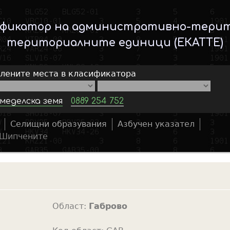
Skip
to
ификатор на административно-тери
main
териториалните единици (ЕКАТТЕ)
content
елените места в класификатора
меделска земя
0889 254 752
Селищни образувания
Азбучен указател
S
Шипчените
e
a
r
c
h
Област:
Габрово
f