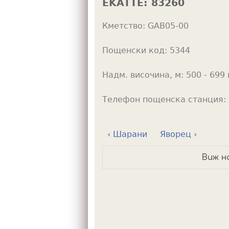
EKATTE:
83260
h
Кметство:
GAB05-00
e
r
Пощенски код:
5344
e
Надм. височина, м:
500 - 699 
Телефон пощенска станция:
‹ Шарани
Яворец ›
Виж н