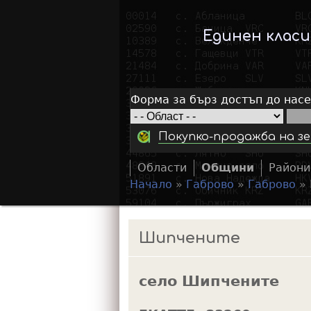
Единен клас
Форма за бърз достъп до нас
Покупко-продажба на зе
Области
Общини
Райони
Начало
»
Габрово
»
Габрово
»
Y
o
Шипчените
u
a
село Шипчените
r
e