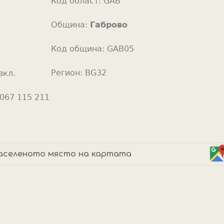
Код област:
GAB
o
r
Община:
Габрово
Код община:
GAB05
Регион:
BG32
вкл.
067 115 211
аселеното място на картата