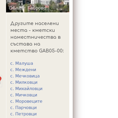
m
Другите населени
места - кметски
наместничества в
състава на
кметство GAB05-00:
с. Малуша
с. Междени
с. Мечковица
с. Милковци
с. Михайловци
с. Мичковци
с. Моровеците
с. Парчовци
с. Петровци