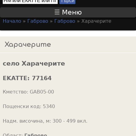
Т
S
ъ
Меню
р
e
Начало
»
Габрово
»
Габрово
»
Харачерите
с
a
Y
и
r
o
Харачерите
c
u
h
a
f
село Харачерите
r
o
e
EKATTE:
77164
r
h
m
Кметство:
GAB05-00
e
r
Пощенски код:
5340
e
Надм. височина, м:
300 - 499 вкл.
Област:
Габрово