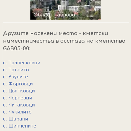
Другите населени места - кметски
наместничества в състава на кметство
GAB05-00:
с. Трапесковци
с. Трънито
с. Узуните
с. Фърговци
с. Цвятковци
с. Черневци
с. Читаковци
с. Чукилите
с. Шарани
с. Шипчените