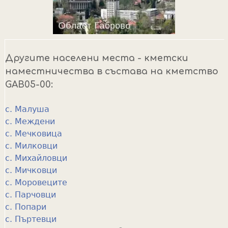
Другите населени места - кметски
наместничества в състава на кметство
GAB05-00:
с. Малуша
с. Междени
с. Мечковица
с. Милковци
с. Михайловци
с. Мичковци
с. Моровеците
с. Парчовци
с. Попари
с. Пъртевци