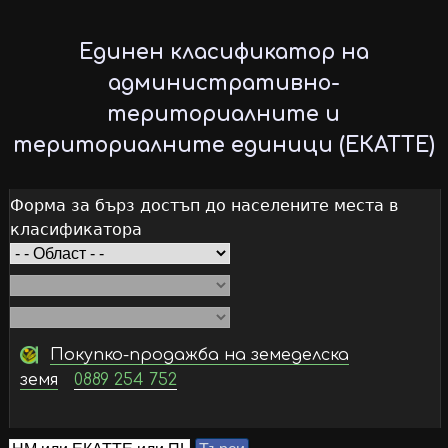
Skip
to
Единен класификатор на
main
административно-
content
териториалните и
териториалните единици (ЕКАТТЕ)
Форма за бърз достъп до населените места в
класификатора
Покупко-продажба на земеделска
земя
0889 254 752