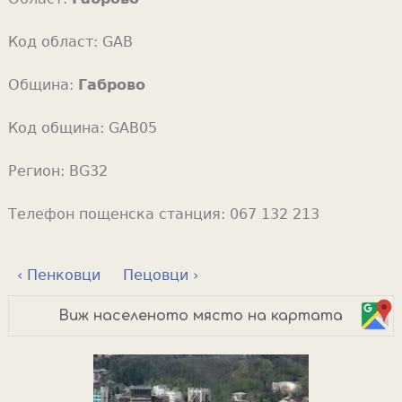
Код област:
GAB
Община:
Габрово
Код община:
GAB05
Регион:
BG32
Телефон пощенска станция:
067 132 213
‹ Пенковци
Пецовци ›
Виж населеното място на картата