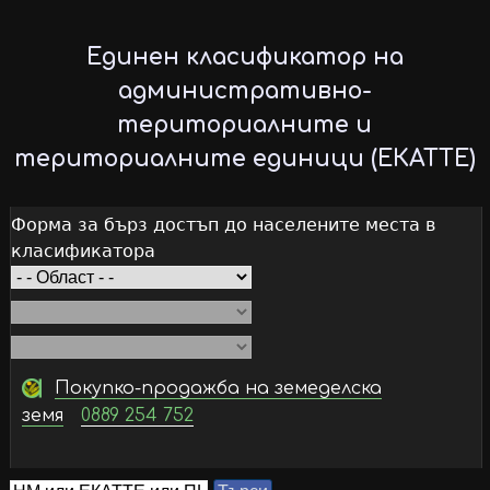
Skip
to
Единен класификатор на
main
административно-
content
териториалните и
териториалните единици (ЕКАТТЕ)
Форма за бърз достъп до населените места в
класификатора
Покупко-продажба на земеделска
земя
0889 254 752