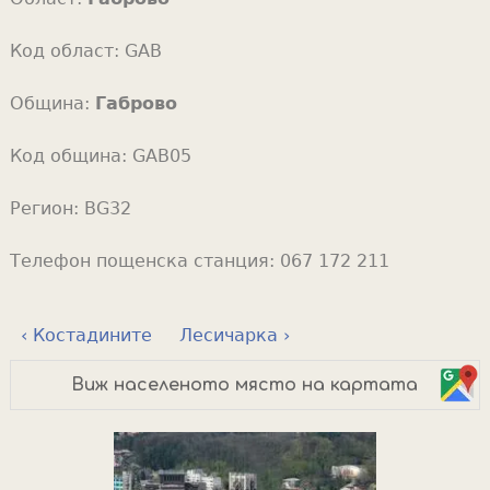
Код област:
GAB
Община:
Габрово
Код община:
GAB05
Регион:
BG32
Телефон пощенска станция:
067 172 211
‹ Костадините
Лесичарка ›
Виж населеното място на картата