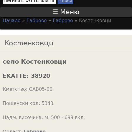
Т
S
ъ
Меню
р
e
Начало
»
Габрово
»
Габрово
»
Костенковци
с
a
Y
и
r
o
Костенковци
c
u
h
a
f
село Костенковци
r
o
e
EKATTE:
38920
r
h
m
Кметство:
GAB05-00
e
r
Пощенски код:
5343
e
Надм. височина, м:
500 - 699 вкл.
Област:
Габрово