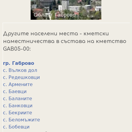
Другите населени места - кметски
наместничества в състава на кметство
GAB05-00:
гр. Габрово
с. Вълков дол
с. Редешковци
с. Армените
с. Баевци
с. Баланите
с. Банковци
с. Бекриите
с. Беломъжите
с. Бобевци