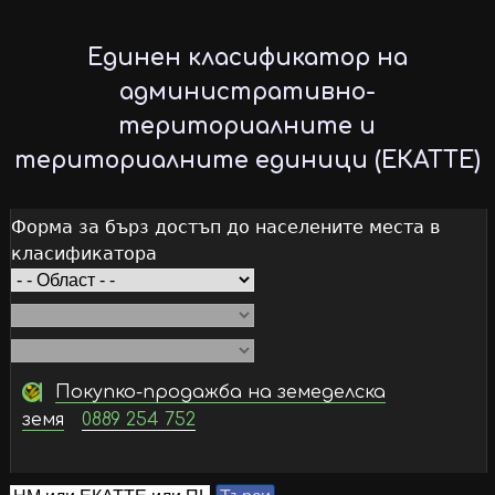
Skip
to
Единен класификатор на
main
административно-
content
териториалните и
териториалните единици (ЕКАТТЕ)
Форма за бърз достъп до населените места в
класификатора
Покупко-продажба на земеделска
земя
0889 254 752