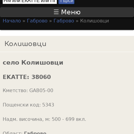
Т
S
ъ
Меню
р
e
Начало
»
Габрово
»
Габрово
»
Колишовци
с
a
Y
и
r
o
Колишовци
c
u
h
a
f
село Колишовци
r
o
e
EKATTE:
38060
r
h
m
Кметство:
GAB05-00
e
r
Пощенски код:
5343
e
Надм. височина, м:
500 - 699 вкл.
Област:
Габрово