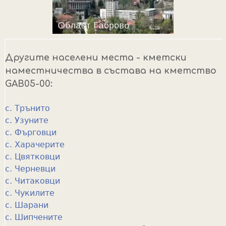
Другите населени места - кметски
наместничества в състава на кметство
GAB05-00:
с. Трънито
с. Узуните
с. Фърговци
с. Харачерите
с. Цвятковци
с. Черневци
с. Читаковци
с. Чукилите
с. Шарани
с. Шипчените