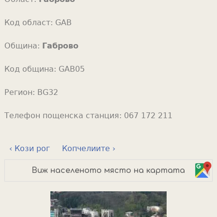
Код област:
GAB
Община:
Габрово
Код община:
GAB05
Регион:
BG32
Телефон пощенска станция:
067 172 211
‹ Кози рог
Копчелиите ›
Виж населеното място на картата