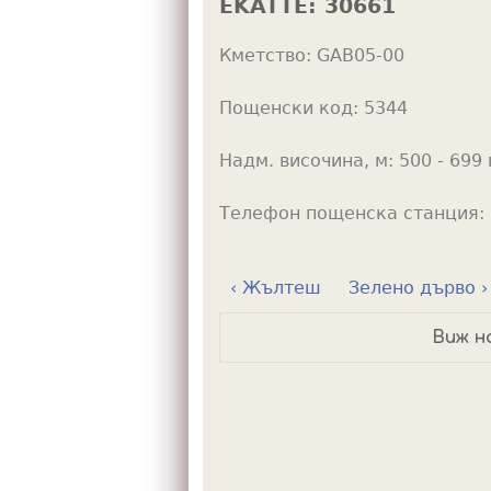
EKATTE:
30661
h
Кметство:
GAB05-00
e
r
Пощенски код:
5344
e
Надм. височина, м:
500 - 699 
Телефон пощенска станция:
‹ Жълтеш
Зелено дърво ›
Виж н