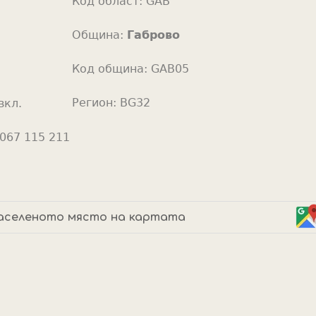
Код област:
GAB
o
r
Община:
Габрово
Код община:
GAB05
Регион:
BG32
вкл.
067 115 211
аселеното място на картата