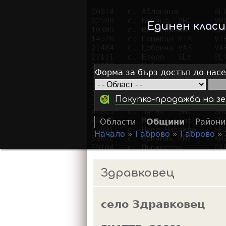
Единен клас
Форма за бърз достъп до нас
Покупко-продажба на зе
Области
Общини
Райони
Начало
»
Габрово
»
Габрово
»
Y
o
Здравковец
u
a
село Здравковец
r
e