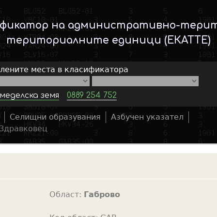
Skip
to
ификатор на административно-тери
main
териториалните единици (ЕКАТТЕ)
content
елените места в класификатора
меделска земя
0889 254 752
Селищни образувания
Азбучен указател
S
Здравковец
e
a
r
c
h
Област:
Габрово
f