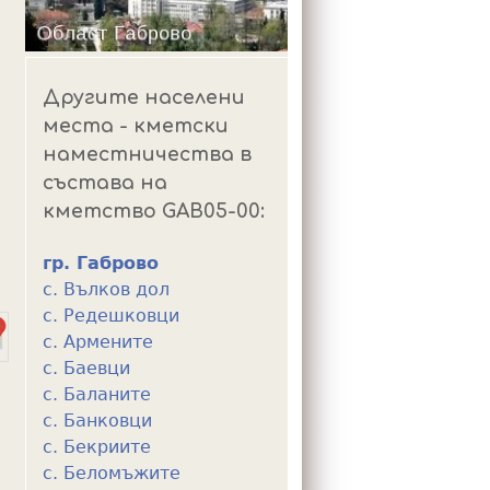
m
Другите населени
места - кметски
наместничества в
състава на
кметство GAB05-00:
гр. Габрово
с. Вълков дол
с. Редешковци
с. Армените
с. Баевци
с. Баланите
с. Банковци
с. Бекриите
с. Беломъжите