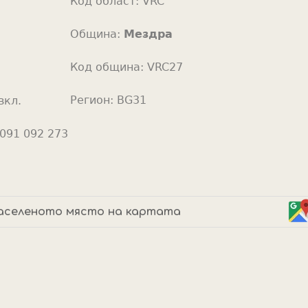
Код област:
VRC
o
r
Община:
Мездра
Код община:
VRC27
Регион:
BG31
вкл.
091 092 273
аселеното място на картата