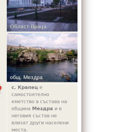
m
с. Крапец
е
самостоятелно
кметство в състава на
община
Мездра
и в
неговия състав не
влизат други населени
места.