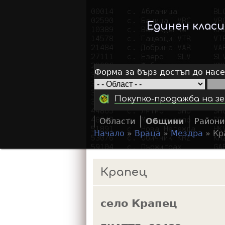
Единен клас
Форма за бърз достъп до нас
Покупко-продажба на зе
Области
Общини
Райони
Начало
»
Враца
»
Мездра
»
Кр
Y
o
Крапец
u
a
село Крапец
r
e