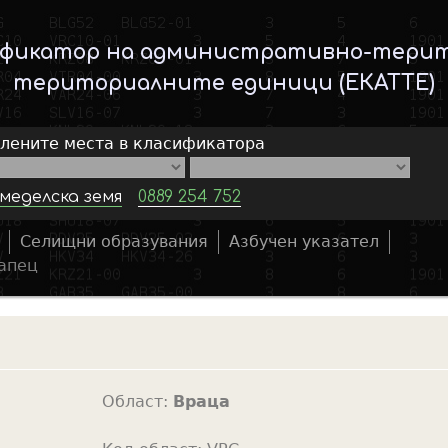
Skip
to
ификатор на административно-тери
main
териториалните единици (ЕКАТТЕ)
content
елените места в класификатора
меделска земя
0889 254 752
Селищни образувания
Азбучен указател
S
апец
e
a
r
c
h
Област:
Враца
f