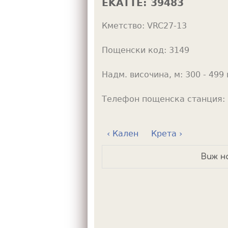
EKATTE:
39483
h
Кметство:
VRC27-13
e
r
Пощенски код:
3149
e
Надм. височина, м:
300 - 499 
Телефон пощенска станция:
‹ Кален
Крета ›
Виж н