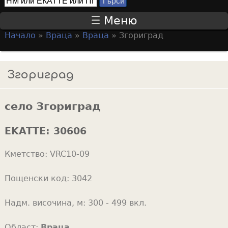
Т
S
ъ
Меню
р
e
Начало
»
Враца
»
Враца
»
Згориград
с
a
Y
и
r
o
Згориград
c
u
h
a
f
село Згориград
r
o
e
EKATTE:
30606
r
h
m
Кметство:
VRC10-09
e
r
Пощенски код:
3042
e
Надм. височина, м:
300 - 499 вкл.
Област:
Враца