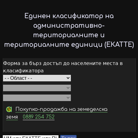
Skip
to
Единен класификатор на
main
административно-
content
териториалните и
териториалните единици (ЕКАТТЕ)
Форма за бърз достъп до населените места в
класификатора
Покупко-продажба на земеделска
земя
0889 254 752