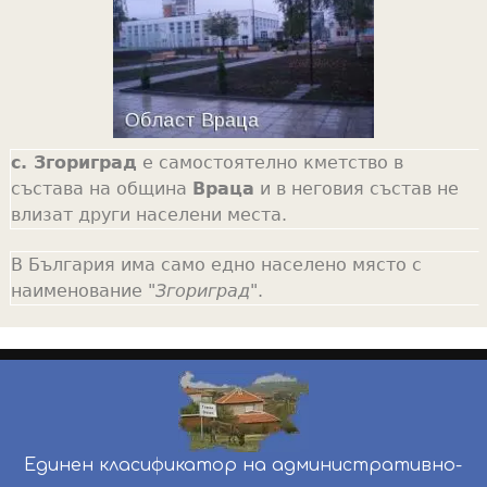
с. Згориград
е самостоятелно кметство в
състава на община
Враца
и в неговия състав не
влизат други населени места.
В България има само едно населено място с
наименование "
Згориград
".
Единен класификатор на административно-