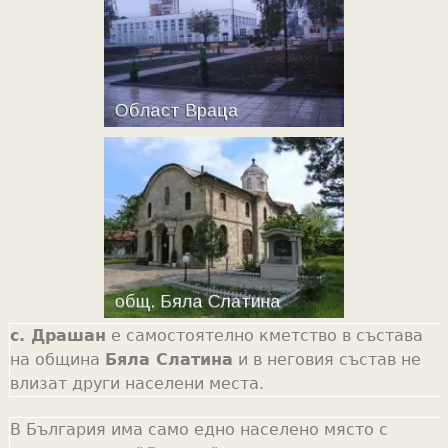
с. Драшан
е самостоятелно кметство в състава
на община
Бяла Слатина
и в неговия състав не
влизат други населени места.
В България има само едно населено място с