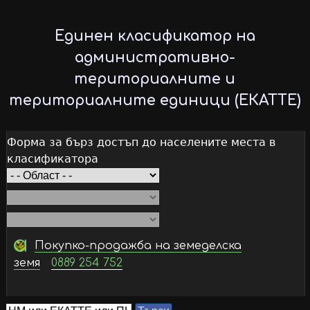
Skip
to
Единен класификатор на
main
административно-
content
териториалните и
териториалните единици (ЕКАТТЕ)
Форма за бърз достъп до населените места в
класификатора
Покупко-продажба на земеделска
земя
0889 254 752