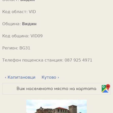
Код област:
VID
Община:
Видин
Код община:
VID09
Регион:
BG31
Телефон пощенска станция:
087 925 4971
‹ Капитановци
Кутово ›
Виж населеното място на картата