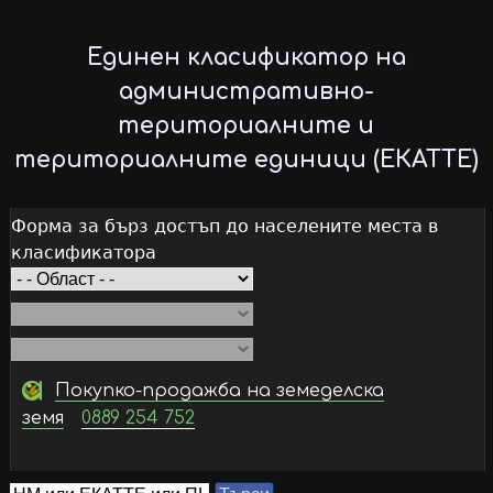
Skip
to
Единен класификатор на
main
административно-
content
териториалните и
териториалните единици (ЕКАТТЕ)
Форма за бърз достъп до населените места в
класификатора
Покупко-продажба на земеделска
земя
0889 254 752