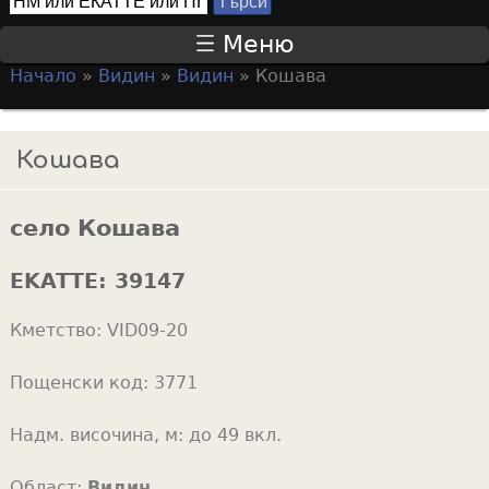
Т
S
ъ
Меню
р
e
Начало
»
Видин
»
Видин
»
Кошава
с
a
Y
и
r
o
Кошава
c
u
h
a
f
село Кошава
r
o
e
EKATTE:
39147
r
h
m
Кметство:
VID09-20
e
r
Пощенски код:
3771
e
Надм. височина, м:
до 49 вкл.
Област:
Видин