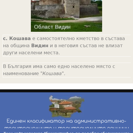
с. Кошава
е самостоятелно кметство в състава
на община
Видин
и в неговия състав не влизат
други населени места.
В България има само едно населено място с
наименование "
Кошава
".
Единен класификатор на административно-
териториалните и териториалните единици