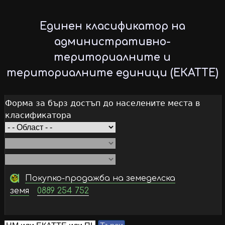
Skip
to
Единен класификатор на
main
административно-
content
териториалните и
териториалните единици (ЕКАТТЕ)
Форма за бърз достъп до населените места в
класификатора
Покупко-продажба на земеделска
земя
0889 254 752