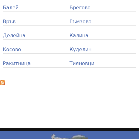
Балей
Брегово
Връв
Гъмзово
Делейна
Калина
Косово
Куделин
Ракитница
Тияновци