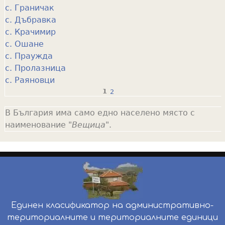
с. Граничак
с. Дъбравка
с. Крачимир
с. Ошане
с. Праужда
с. Пролазница
с. Раяновци
1
2
P
В България има само едно населено място с
a
наименование "
Вещица
".
g
e
s
Единен класификатор на административно-
териториалните и териториалните единици