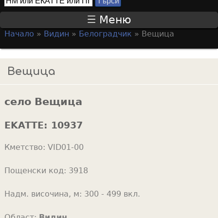
Т
S
ъ
Меню
р
e
Начало
»
Видин
»
Белоградчик
»
Вещица
с
a
Y
и
r
o
Вещица
c
u
h
a
f
село Вещица
r
o
e
EKATTE:
10937
r
h
m
Кметство:
VID01-00
e
r
Пощенски код:
3918
e
Надм. височина, м:
300 - 499 вкл.
Област:
Видин