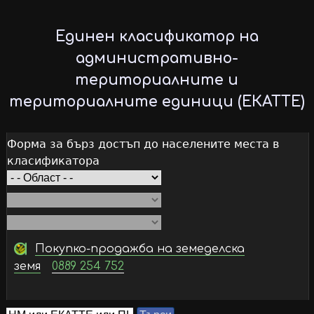
Skip
to
Единен класификатор на
main
административно-
content
териториалните и
териториалните единици (ЕКАТТЕ)
Форма за бърз достъп до населените места в
класификатора
Покупко-продажба на земеделска
земя
0889 254 752