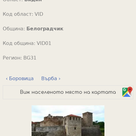
Код област:
VID
Община:
Белоградчик
Код община:
VID01
Регион:
BG31
‹ Боровица
Върба ›
Виж населеното място на картата