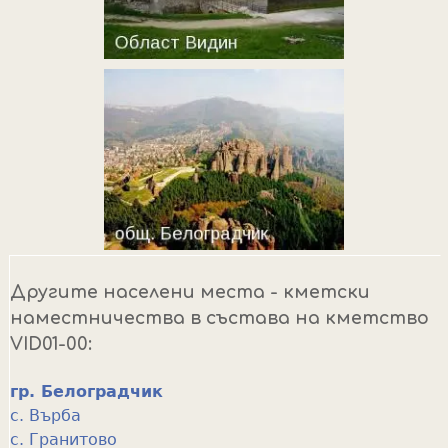
Другите населени места - кметски
наместничества в състава на кметство
VID01-00:
гр. Белоградчик
с. Върба
с. Гранитово