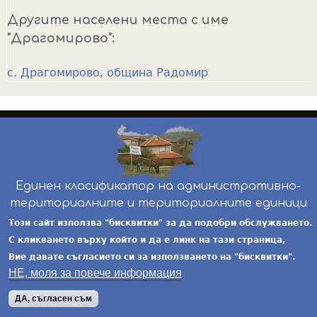
Другите населени места с име
"Драгомирово":
с. Драгомирово, община Радомир
Единен класификатор на административно-
териториалните и териториалните единици
инж. Бойчо Добрев
-
ekatte.com
-
условия за
Този сайт използва "бисквитки" за да подобри обслужването.
ползване
С кликването върху който и да е линк на тази страница,
Вие давате съгласието си за използването на "бисквитки".
НЕ, моля за повече информация
ДА, съгласен съм