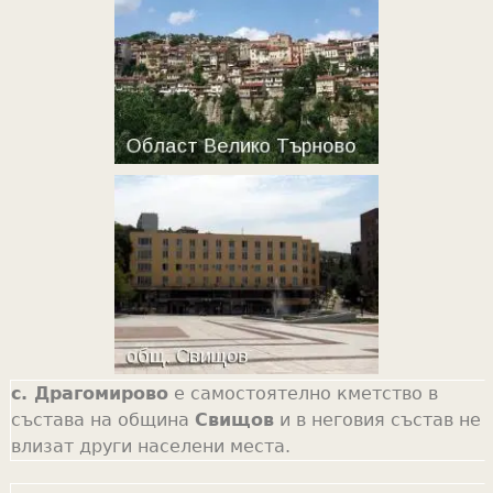
с. Драгомирово
е самостоятелно кметство в
състава на община
Свищов
и в неговия състав не
влизат други населени места.