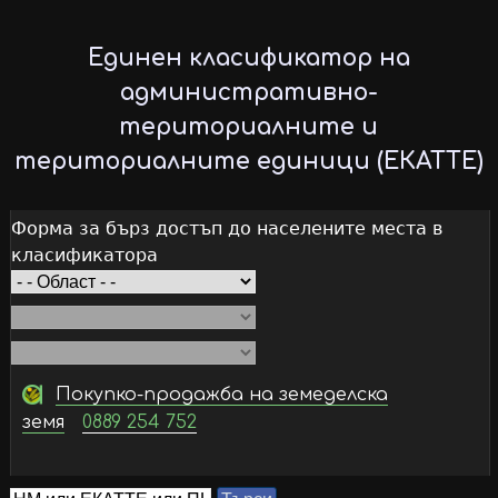
Skip
to
Единен класификатор на
main
административно-
content
териториалните и
териториалните единици (ЕКАТТЕ)
Форма за бърз достъп до населените места в
класификатора
Покупко-продажба на земеделска
земя
0889 254 752