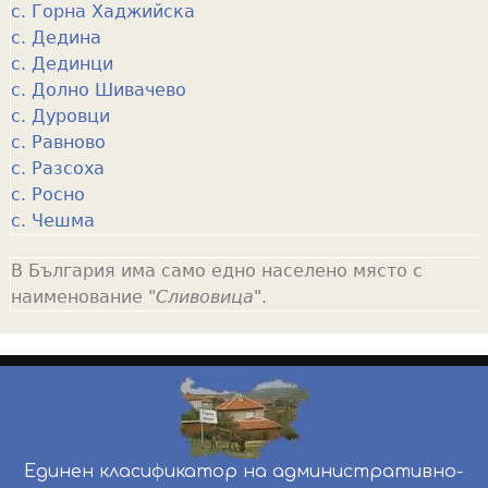
с. Горна Хаджийска
с. Дедина
с. Дединци
с. Долно Шивачево
с. Дуровци
с. Равново
с. Разсоха
с. Росно
с. Чешма
В България има само едно населено място с
наименование "
Сливовица
".
Единен класификатор на административно-