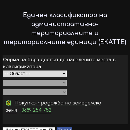
Skip
to
Единен класификатор на
main
административно-
content
териториалните и
териториалните единици (ЕКАТТЕ)
Форма за бърз достъп до населените места в
класификатора
Покупко-продажба на земеделска
земя
0889 254 752