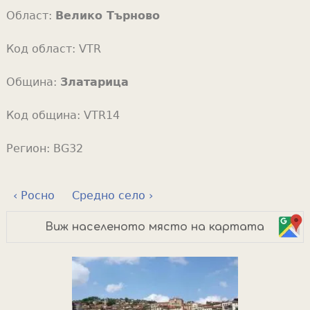
Област:
Велико Търново
Код област:
VTR
Община:
Златарица
Код община:
VTR14
Регион:
BG32
‹ Росно
Средно село ›
Виж населеното място на картата