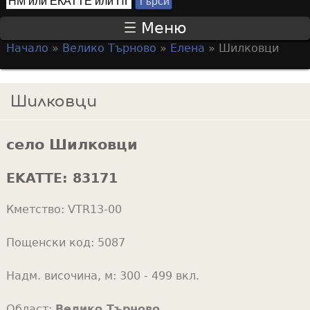
Т
S
ъ
Меню
р
e
Начало
»
Велико Търново
»
Елена
»
Шилковци
с
a
Y
и
r
o
Шилковци
c
u
h
a
f
село Шилковци
r
o
e
EKATTE:
83171
r
h
m
Кметство:
VTR13-00
e
r
Пощенски код:
5087
e
Надм. височина, м:
300 - 499 вкл.
Област:
Велико Търново