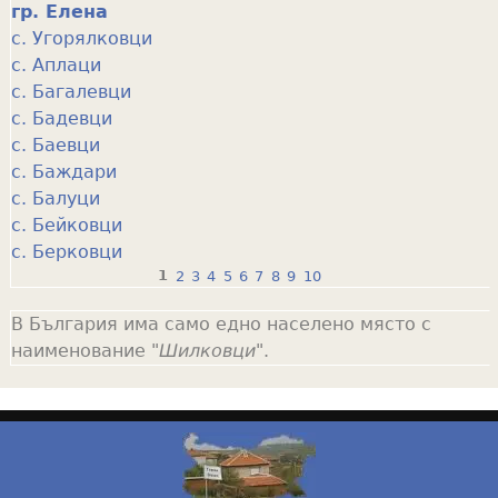
гр. Елена
с. Угорялковци
с. Аплаци
с. Багалевци
с. Бадевци
с. Баевци
с. Баждари
с. Балуци
с. Бейковци
с. Берковци
1
2
3
4
5
6
7
8
9
10
P
В България има само едно населено място с
a
наименование "
Шилковци
".
g
e
s