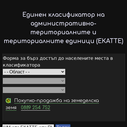
Skip
to
Единен класификатор на
main
административно-
content
териториалните и
териториалните единици (ЕКАТТЕ)
Форма за бърз достъп до населените места в
класификатора
Покупко-продажба на земеделска
земя
0889 254 752