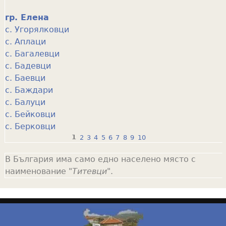
гр. Елена
с. Угорялковци
с. Аплаци
с. Багалевци
с. Бадевци
с. Баевци
с. Баждари
с. Балуци
с. Бейковци
с. Берковци
1
2
3
4
5
6
7
8
9
10
P
В България има само едно населено място с
a
наименование "
Титевци
".
g
e
s