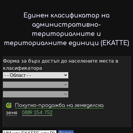
Skip
to
Единен класификатор на
main
административно-
content
териториалните и
териториалните единици (ЕКАТТЕ)
Форма за бърз достъп до населените места в
класификатора
Покупко-продажба на земеделска
земя
0889 254 752