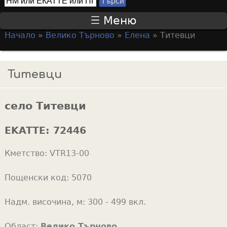
Т
S
ъ
Меню
р
e
Начало
»
Велико Търново
»
Елена
»
Титевци
с
a
Y
и
r
o
Титевци
c
u
h
a
f
село Титевци
r
o
e
EKATTE:
72446
r
h
m
Кметство:
VTR13-00
e
r
Пощенски код:
5070
e
Надм. височина, м:
300 - 499 вкл.
Област:
Велико Търново