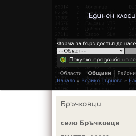
Единен клас
Форма за бърз достъп до нас
Покупко-продажба на зе
Области
Общини
Райони
Начало
»
Велико Търново
»
Ел
Y
o
Бръчковци
u
a
село Бръчковци
r
e