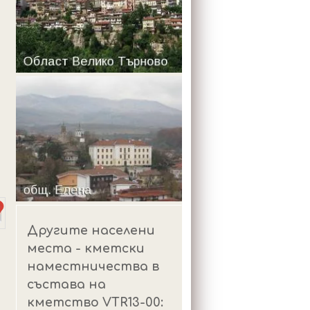
m
Другите населени
места - кметски
наместничества в
състава на
кметство VTR13-00: