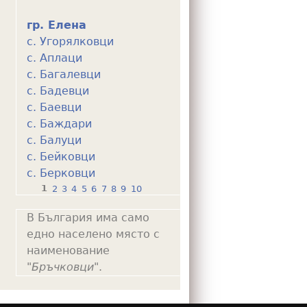
гр. Елена
с. Угорялковци
с. Аплаци
с. Багалевци
с. Бадевци
с. Баевци
с. Баждари
с. Балуци
с. Бейковци
с. Берковци
1
2
3
4
5
6
7
8
9
10
P
В България има само
a
едно населено място с
g
наименование
e
"
Бръчковци
".
s