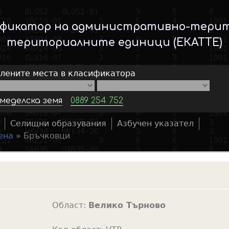
Skip
to
ификатор на административно-тери
main
териториалните единици (ЕКАТТЕ)
content
елените места в класификатора
меделска земя
0889 254 752
Селищни образувания
Азбучен указател
S
ена
»
Бръчковци
e
a
r
c
h
Област:
Велико Търново
f