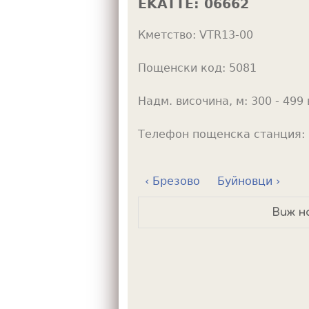
EKATTE:
06662
h
Кметство:
VTR13-00
e
r
Пощенски код:
5081
e
Надм. височина, м:
300 - 499 
Телефон пощенска станция:
‹ Брезово
Буйновци ›
Виж н