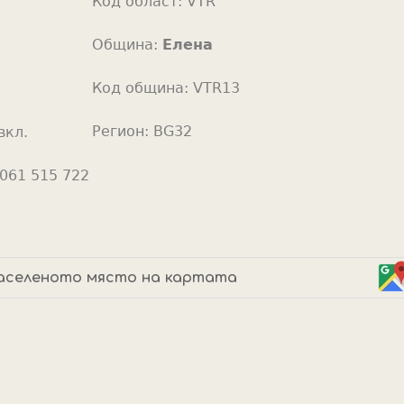
Код област:
VTR
o
r
Община:
Елена
Код община:
VTR13
Регион:
BG32
вкл.
061 515 722
аселеното място на картата