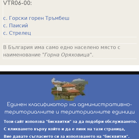
VTR06-00:
с. Горски горен Тръмбеш
с. Паисий
с. Стрелец
В България има само едно населено място с
наименование "
Горна Оряховица
".
Единен класификатор на административно-
териториалните и териториалните единици
инж. Бойчо Добрев
-
ekatte.com
-
условия за
Този сайт използва "бисквитки" за да подобри обслужването.
ползване
С кликването върху който и да е линк на тази страница,
Вие давате съгласието си за използването на "бисквитки".