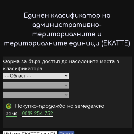
Skip
to
Единен класификатор на
main
административно-
content
териториалните и
териториалните единици (ЕКАТТЕ)
Форма за бърз достъп до населените места в
класификатора
Покупко-продажба на земеделска
земя
0889 254 752