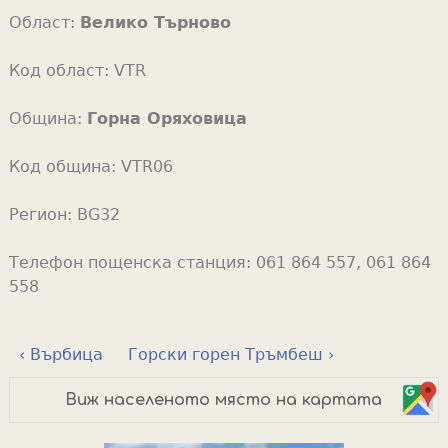
Област:
Велико Търново
Код област:
VTR
Община:
Горна Оряховица
Код община:
VTR06
Регион:
BG32
Телефон пощенска станция:
061 864 557, 061 864
558
‹ Върбица
Горски горен Тръмбеш ›
Виж населеното място на картата