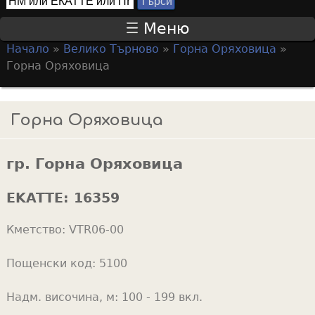
Т
S
ъ
Меню
р
e
Начало
»
Велико Търново
»
Горна Оряховица
»
с
a
Y
Горна Оряховица
и
r
o
c
u
Горна Оряховица
h
a
f
r
гр. Горна Оряховица
o
e
r
h
EKATTE:
16359
m
e
Кметство:
VTR06-00
r
e
Пощенски код:
5100
Надм. височина, м:
100 - 199 вкл.