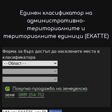
Skip
to
Единен класификатор на
main
административно-
content
териториалните и
териториалните единици (ЕКАТТЕ)
Форма за бърз достъп до населените места в
класификатора
Покупко-продажба на земеделска
земя
0889 254 752