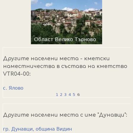
Другите населени места - кметски
наместничества в състава на кметство
VTR04-00:
с. Ялово
1
2
3
4
5
6
P
a
Другите населени места с име "Дунавци":
g
e
гр. Дунавци, община Видин