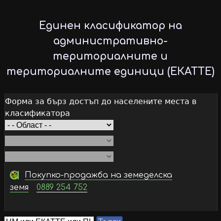
Skip
to
Единен класификатор на
main
административно-
content
териториалните и
териториалните единици (ЕКАТТЕ)
Форма за бърз достъп до населените места в
класификатора
Покупко-продажба на земеделска
земя
0889 254 752