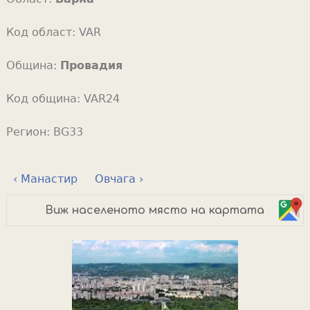
Код област:
VAR
Община:
Провадия
Код община:
VAR24
Регион:
BG33
‹ Манастир
Овчага ›
Виж населеното място на картата