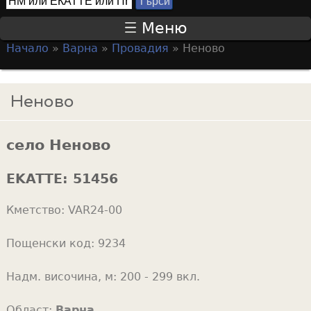
Т
S
ъ
Меню
р
e
Начало
»
Варна
»
Провадия
»
Неново
с
a
Y
и
r
o
Неново
c
u
h
a
f
село Неново
r
o
e
EKATTE:
51456
r
h
m
Кметство:
VAR24-00
e
r
Пощенски код:
9234
e
Надм. височина, м:
200 - 299 вкл.
Област:
Варна