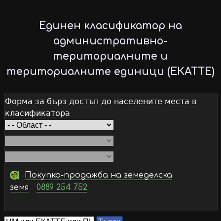
Skip
to
Единен класификатор на
main
административно-
content
териториалните и
териториалните единици (ЕКАТТЕ)
Форма за бърз достъп до населените места в
класификатора
Покупко-продажба на земеделска
земя
0889 254 752