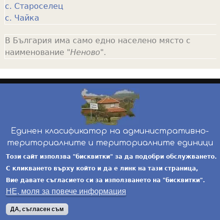
с. Староселец
с. Чайка
В България има само едно населено място с
наименование "
Неново
".
Единен класификатор на административно-
териториалните и териториалните единици
инж. Бойчо Добрев
-
ekatte.com
-
условия за
Този сайт използва "бисквитки" за да подобри обслужването.
ползване
С кликването върху който и да е линк на тази страница,
Вие давате съгласието си за използването на "бисквитки".
НЕ, моля за повече информация
ДА, съгласен съм