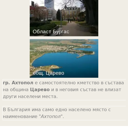
гр. Ахтопол
е самостоятелно кметство в състава
на община
Царево
и в неговия състав не влизат
други населени места.
В България има само едно населено място с
наименование "
Ахтопол
".