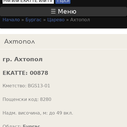
Т
S
ъ
Меню
р
e
Начало
»
Бургас
»
Царево
»
Ахтопол
с
a
Y
и
r
o
Ахтопол
c
u
h
a
f
гр. Ахтопол
r
o
e
EKATTE:
00878
r
h
m
Кметство:
BGS13-01
e
r
Пощенски код:
8280
e
Надм. височина, м:
до 49 вкл.
Област:
Бургас