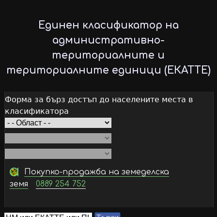
Skip
to
Единен класификатор на
main
административно-
content
териториалните и
териториалните единици (ЕКАТТЕ)
Форма за бърз достъп до населените места в
класификатора
Покупко-продажба на земеделска
земя
0889 254 752