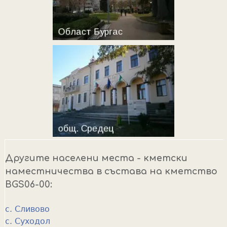
Другите населени места - кметски
наместничества в състава на кметство
BGS06-00:
с. Сливово
с. Суходол