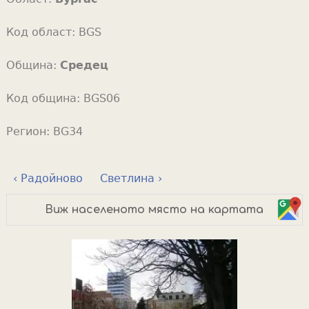
Код област:
BGS
Община:
Средец
Код община:
BGS06
Регион:
BG34
‹ Радойново
Светлина ›
Виж населеното място на картата