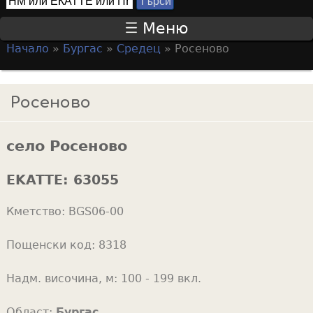
Т
S
ъ
Меню
р
e
Начало
»
Бургас
»
Средец
»
Росеново
с
a
Y
и
r
o
Росеново
c
u
h
a
f
село Росеново
r
o
e
EKATTE:
63055
r
h
m
Кметство:
BGS06-00
e
r
Пощенски код:
8318
e
Надм. височина, м:
100 - 199 вкл.
Област:
Бургас