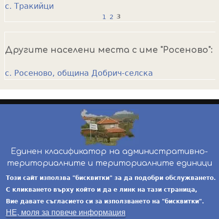
с. Тракийци
1
2
3
P
a
Другите населени места с име "Росеново":
g
e
с. Росеново, община Добрич-селска
s
Единен класификатор на административно-
териториалните и териториалните единици
инж. Бойчо Добрев
-
ekatte.com
-
условия за
Този сайт използва "бисквитки" за да подобри обслужването.
ползване
С кликването върху който и да е линк на тази страница,
Вие давате съгласието си за използването на "бисквитки".
НЕ, моля за повече информация