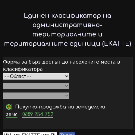
Skip
to
Единен класификатор на
main
административно-
content
териториалните и
териториалните единици (ЕКАТТЕ)
Форма за бърз достъп до населените места в
класификатора
Покупко-продажба на земеделска
земя
0889 254 752