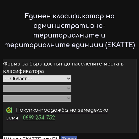
Skip
to
Единен класификатор на
main
административно-
content
териториалните и
териториалните единици (ЕКАТТЕ)
Форма за бърз достъп до населените места в
класификатора
Покупко-продажба на земеделска
земя
0889 254 752