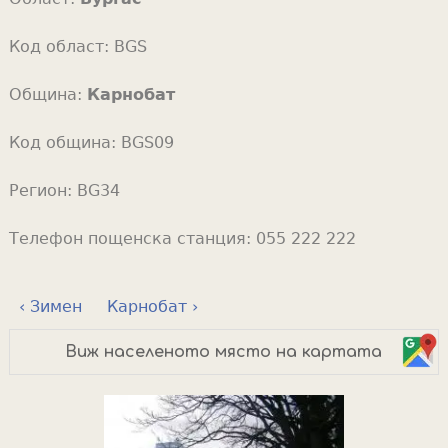
Код област:
BGS
Община:
Карнобат
Код община:
BGS09
Регион:
BG34
Телефон пощенска станция:
055 222 222
‹ Зимен
Карнобат ›
Виж населеното място на картата