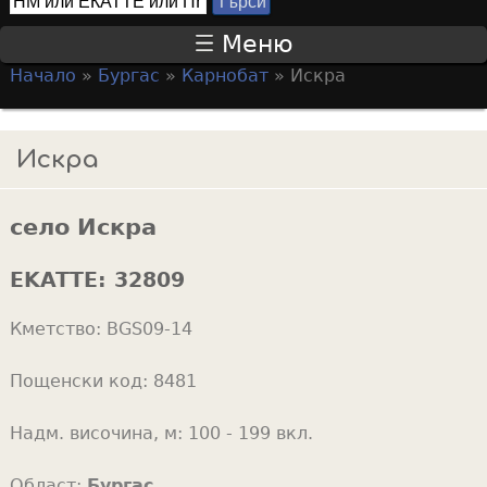
Т
S
ъ
Меню
р
e
Начало
»
Бургас
»
Карнобат
»
Искра
с
a
Y
и
r
o
Искра
c
u
h
a
f
село Искра
r
o
e
EKATTE:
32809
r
h
m
Кметство:
BGS09-14
e
r
Пощенски код:
8481
e
Надм. височина, м:
100 - 199 вкл.
Област:
Бургас