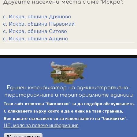
Другите населени места с име "Искра":
с. Искра, община Дряново
с. Искра, община Първомай
с. Искра, община Ситово
с. Искра, община Ардино
Единен класификатор на административно-
териториалните и териториалните единици
инж. Бойчо Добрев
-
ekatte.com
-
условия за
Този сайт използва "бисквитки" за да подобри обслужването.
ползване
С кликването върху който и да е линк на тази страница,
Вие давате съгласието си за използването на "бисквитки".
НЕ, моля за повече информация
ДА, съгласен съм