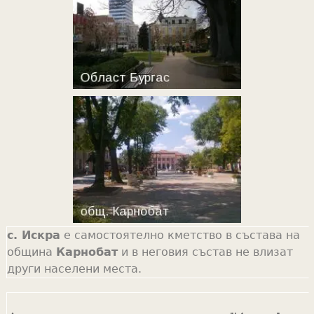
с. Искра
е самостоятелно кметство в състава на
община
Карнобат
и в неговия състав не влизат
други населени места.