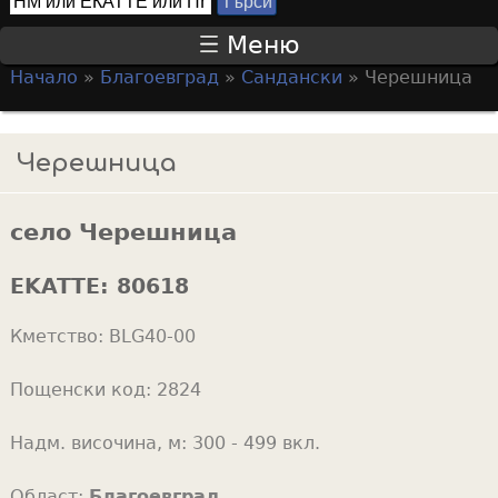
Т
S
ъ
Меню
р
e
Начало
»
Благоевград
»
Сандански
»
Черешница
с
a
Y
и
r
o
Черешница
c
u
h
a
f
село Черешница
r
o
e
EKATTE:
80618
r
h
m
Кметство:
BLG40-00
e
r
Пощенски код:
2824
e
Надм. височина, м:
300 - 499 вкл.
Област:
Благоевград