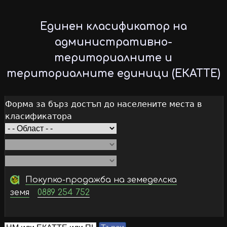
Skip
to
Единен класификатор на
main
административно-
content
териториалните и
териториалните единици (ЕКАТТЕ)
Форма за бърз достъп до населените места в
класификатора
Покупко-продажба на земеделска
земя
0889 254 752