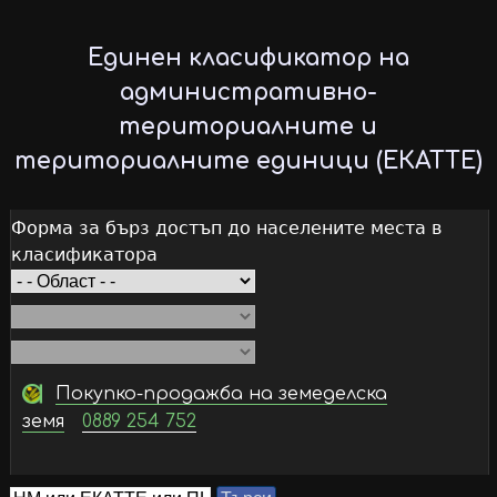
Skip
to
Единен класификатор на
main
административно-
content
териториалните и
териториалните единици (ЕКАТТЕ)
Форма за бърз достъп до населените места в
класификатора
Покупко-продажба на земеделска
земя
0889 254 752