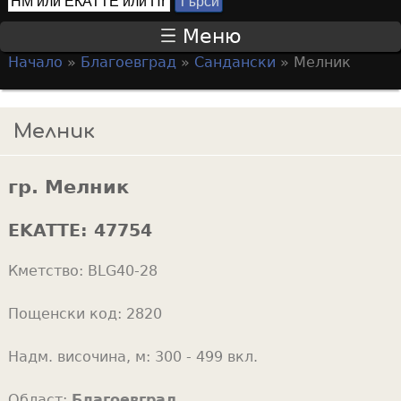
Т
S
ъ
Меню
р
e
Начало
»
Благоевград
»
Сандански
»
Мелник
с
a
Y
и
r
o
Мелник
c
u
h
a
f
гр. Мелник
r
o
e
EKATTE:
47754
r
h
m
Кметство:
BLG40-28
e
r
Пощенски код:
2820
e
Надм. височина, м:
300 - 499 вкл.
Област:
Благоевград